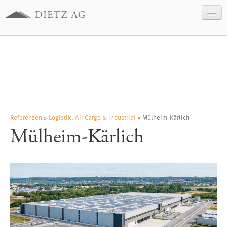
Unternehmen
Geschäftsfelder
Referenzen
Kontakt
Impressum
Referenzen
»
Logistik, Air Cargo & Industrial
» Mülheim-Kärlich
Mülheim-Kärlich
Datenschutz
English