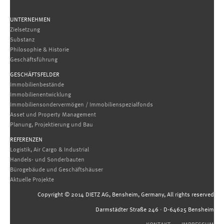
UNTERNEHMEN
Zielsetzung
Substanz
Philosophie & Historie
Geschäftsführung
GESCHÄFTSFELDER
Immobilienbestände
Immobilienentwicklung
Immobiliensondervermögen / Immobilienspezialfonds
Asset und Property Management
Planung, Projektierung und Bau
REFERENZEN
Logistik, Air Cargo & Industrial
Handels- und Sonderbauten
Bürogebäude und Geschäftshäuser
Aktuelle Projekte
Copyright © 2014 DIETZ AG, Bensheim, Germany, All rights reserved
Darmstädter Straße 246 · D-64625 Bensheim